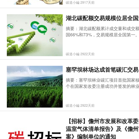
碳道小編 2917天前
湖北碳配额交易规模位居全国
摘要：湖北碳配额累计成交量和成交额分
国66%和73%，交易规模居全国第一
碳道小編 2922天前
塞罕坝林场达成首笔碳汇交易
摘要：塞罕坝林业碳汇项目首批国家
个在国家发改委注册成功并签发的林
的林业碳汇自愿减排项目。
碳道小編 2922天前
【招标】儋州市发展和改革委
温室气体清单报告》及《儋州
案》编制单位的通知