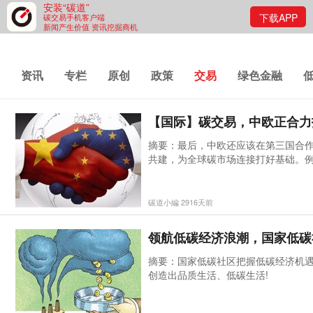
安装“碳道”
下载APP
碳交易手机客户端
新闻产生价值 资讯挖掘商机
资讯
专栏
原创
政策
交易
绿色金融
天然气
电力
煤炭
碳道原网站
【国际】碳交易，中欧正合力
摘要：最后，中欧还应该在第三国合
共建，为全球碳市场连接打好基础。例
与“一带一路”沿线国家推进上述合作。
碳道小編 2916天前
领航低碳经济浪潮，国家低碳
摘要：国家低碳社区把握低碳经济机
创造出品质生活、低碳生活!