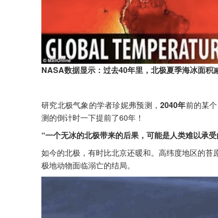
NASA数据显示：过去40年里，北极夏季海冰面积
研究北极气象的学者珍妮弗预测，
2040年
前的某个
测的倒计时一下提前了60年！
“一个无冰的北极带来的后果，可能是人类难以承受
如今的北极，有时比北京还暖和。高纬度地区的苔
极地动物面临溺亡的结局。