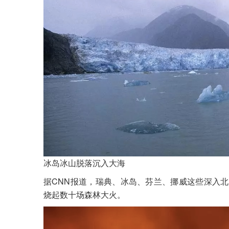
冰岛冰山脱落沉入大海
据CNN报道，瑞典、冰岛、芬兰、挪威这些深入
烧起数十场森林大火。